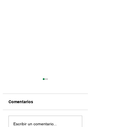
Comentarios
Proyecto SW 12th
Reapertura de la
Escribir un comentario...